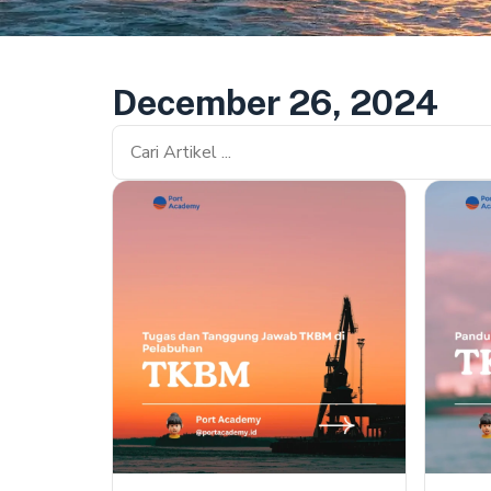
December 26, 2024