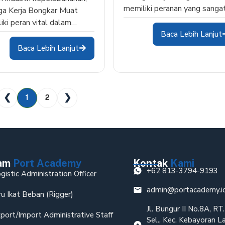
memiliki peranan yang sanga
a Kerja Bongkar Muat
strategis dan tidak
iki peran vital dalam
tergantikan….
caran distribusi barang
Baca Lebih Lanjut
Baca Lebih Lanjut
❮
❯
1
2
ram
Port Academy
Kontak
Kami
+62 813-3794-9193
gistic Administration Officer
admin@portacademy.i
ru Ikat Beban (Rigger)
Jl. Bungur II No.8A, R
port/Import Administrative Staff
Sel., Kec. Kebayoran L