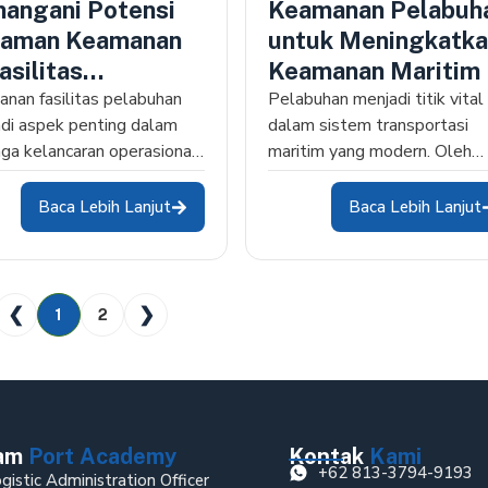
angani Potensi
Keamanan Pelabuh
aman Keamanan
untuk Meningkatka
asilitas
Keamanan Maritim
abuhan dengan
nan fasilitas pelabuhan
Pelabuhan menjadi titik vital
di aspek penting dalam
dalam sistem transportasi
S Code?
ga kelancaran operasional,
maritim yang modern. Oleh
amatan kargo, dan
karena itu, pelatihan keama
amatan personel….
Baca Lebih Lanjut
Baca Lebih Lanjut
❮
❯
1
2
ram
Port Academy
Kontak
Kami
+62 813-3794-9193
gistic Administration Officer