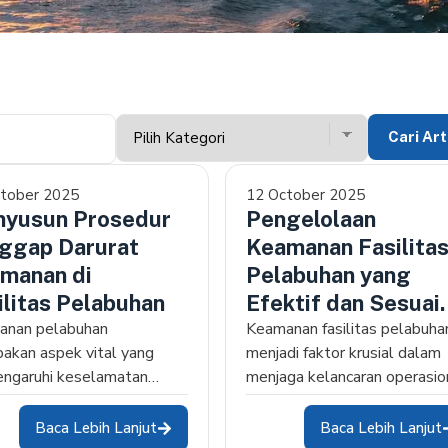
Cari Art
tober 2025
12 October 2025
yusun Prosedur
Pengelolaan
ggap Darurat
Keamanan Fasilita
manan di
Pelabuhan yang
ilitas Pelabuhan
Efektif dan Sesuai
anan pelabuhan
dengan ISPS Code
Keamanan fasilitas pelabuha
akan aspek vital yang
menjadi faktor krusial dalam
ngaruhi keselamatan
menjaga kelancaran operasio
ional, efisiensi, dan
maritim. Selain itu, pengelol
asi fasilitas. Dengan
yang…
Baca Lebih Lanjut
Baca Lebih Lanjut