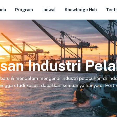
nda
Program
Jadwal
Knowledge Hub
Tent
an Industri Pel
baru & mendalam mengenai industri pelabuhan di Indon
 hingga studi kasus, dapatkan semuanya hanya di Port