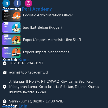
Program
Port Academy
Logistic Administration Officer
Juru Ikat Beban (Rigger)
Export/Import Administrative Staff
Export Import Management
Kontak
Kami
+62 813-3794-9193
admin@portacademy.id
Jl. Bungur II No.8A, RT.2/RW.2, Kby. Lama Sel., Kec.
Kebayoran Lama, Kota Jakarta Selatan, Daerah Khusus
Ibukota Jakarta 12240
Senin - Jumat, 08:00 - 17:00 WIB
Tautan
Lain