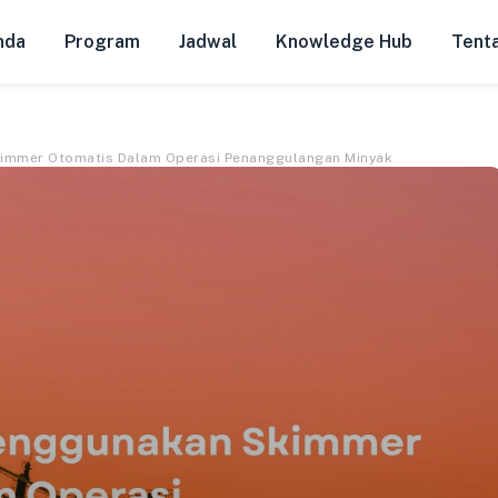
nda
Program
Jadwal
Knowledge Hub
Tent
immer Otomatis Dalam Operasi Penanggulangan Minyak