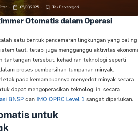
iter
05/08/2025
Tak Berkategori
immer Otomatis dalam Operasi
salah satu bentuk pencemaran lingkungan yang paling
sistem laut, tetapi juga mengganggu aktivitas ekonomi
h tantangan tersebut, kehadiran teknologi seperti
 dalam proses pembersihan tumpahan minyak.
rletak pada kemampuannya menyedot minyak secara
Untuk dapat mengoperasikan teknologi ini secara
ikasi BNSP
dan
IMO OPRC Level 1
sangat diperlukan.
matis untuk
ak