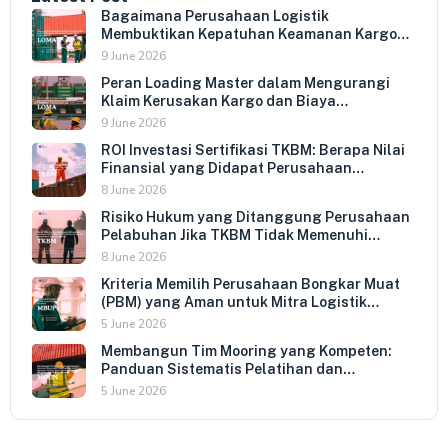
Terminal
Bagaimana Perusahaan Logistik
Membuktikan Kepatuhan Keamanan Kargo
kepada Klien Internasional
9 June 2026
Peran Loading Master dalam Mengurangi
Klaim Kerusakan Kargo dan Biaya
Kompensasi Perusahaan
9 June 2026
ROI Investasi Sertifikasi TKBM: Berapa Nilai
Finansial yang Didapat Perusahaan
Pelabuhan dari TKBM Bersertifikasi?
8 June 2026
Risiko Hukum yang Ditanggung Perusahaan
Pelabuhan Jika TKBM Tidak Memenuhi
Standar Kompetensi yang Diwajibkan
8 June 2026
Kriteria Memilih Perusahaan Bongkar Muat
(PBM) yang Aman untuk Mitra Logistik
Korporat
5 June 2026
Membangun Tim Mooring yang Kompeten:
Panduan Sistematis Pelatihan dan
Sertifikasi Operator Tambat Kapal untuk
5 June 2026
Perusahaan Pelayaran dan Operator
Terminal