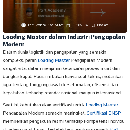
Port Academy Blog Writer
11/28/2024
Program
Loading Master dalam Industri Pengapalan
Modern
Dalam dunia logistik dan pengapalan yang semakin
kompleks, peran
Loading Master
Pengapalan Modern
sangat vital dalam menjamin kelancaran proses muat dan
bongkar kapal. Posisi ini bukan hanya soal teknis, melainkan
juga tentang tanggung jawab keselamatan, efisiensi, dan
kepatuhan terhadap standar nasional maupun internasional.
Saat ini, kebutuhan akan sertifikasi untuk
Loading Master
Pengapalan Modern semakin meningkat.
Sertifikasi BNSP
memberikan pengakuan resmi terhadap kompetensi individu
di bidang muat kapal. Terlebih lagi, lembaga seperti
Port