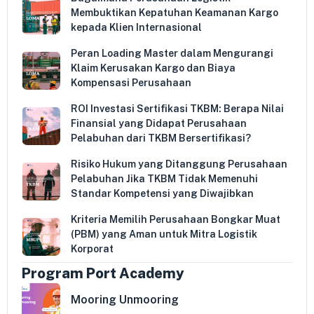
Membuktikan Kepatuhan Keamanan Kargo
kepada Klien Internasional
Peran Loading Master dalam Mengurangi
Klaim Kerusakan Kargo dan Biaya
Kompensasi Perusahaan
ROI Investasi Sertifikasi TKBM: Berapa Nilai
Finansial yang Didapat Perusahaan
Pelabuhan dari TKBM Bersertifikasi?
Risiko Hukum yang Ditanggung Perusahaan
Pelabuhan Jika TKBM Tidak Memenuhi
Standar Kompetensi yang Diwajibkan
Kriteria Memilih Perusahaan Bongkar Muat
(PBM) yang Aman untuk Mitra Logistik
Korporat
Program Port Academy
Mooring Unmooring