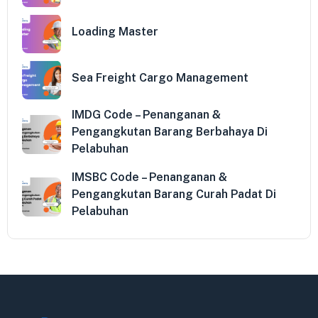
Loading Master
Sea Freight Cargo Management
IMDG Code – Penanganan &
Pengangkutan Barang Berbahaya Di
Pelabuhan
IMSBC Code – Penanganan &
Pengangkutan Barang Curah Padat Di
Pelabuhan