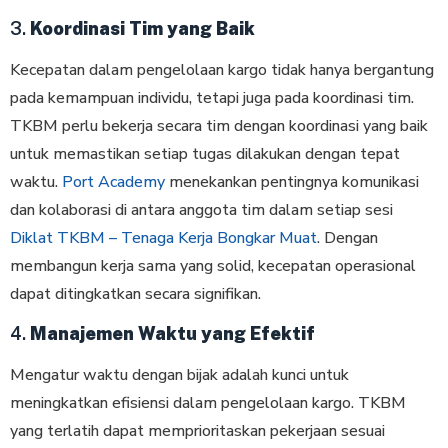
3.
Koordinasi Tim yang Baik
Kecepatan dalam pengelolaan kargo tidak hanya bergantung
pada kemampuan individu, tetapi juga pada koordinasi tim.
TKBM perlu bekerja secara tim dengan koordinasi yang baik
untuk memastikan setiap tugas dilakukan dengan tepat
waktu.
Port Academy
menekankan pentingnya komunikasi
dan kolaborasi di antara anggota tim dalam setiap sesi
Diklat TKBM – Tenaga Kerja Bongkar Muat
. Dengan
membangun kerja sama yang solid, kecepatan operasional
dapat ditingkatkan secara signifikan.
4.
Manajemen Waktu yang Efektif
Mengatur waktu dengan bijak adalah kunci untuk
meningkatkan efisiensi dalam pengelolaan kargo. TKBM
yang terlatih dapat memprioritaskan pekerjaan sesuai