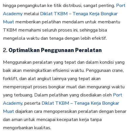
hingga pengangkutan ke titik distribusi, sangat penting.
Port
Academy
melalui
Diklat TKBM – Tenaga Kerja Bongkar
Muat
memberikan pelatihan mendalam untuk membantu
TKBM memahami seluruh proses ini, sehingga bisa
mengelola waktu dan tenaga dengan lebih efektif.
2.
Optimalkan Penggunaan Peralatan
Menggunakan peralatan yang tepat dan dalam kondisi yang
baik akan meningkatkan efisiensi waktu. Penggunaan crane,
forklift, dan alat angkut lainnya yang tepat akan
mempercepat proses bongkar muat dan mengurangi waktu
yang terbuang. Dalam pelatihan yang disediakan oleh
Port
Academy
, peserta
Diklat TKBM – Tenaga Kerja Bongkar
Muat
diajarkan cara mengoperasikan peralatan dengan benar
dan aman untuk mencapai kecepatan kerja tanpa
mengorbankan kualitas.