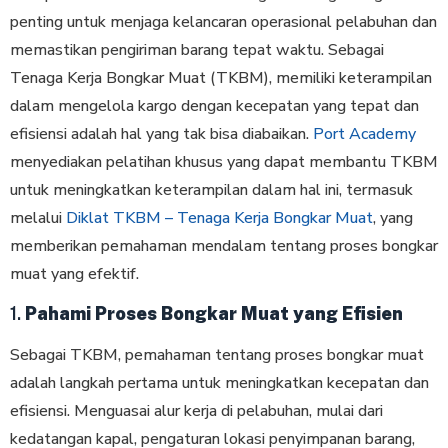
penting untuk menjaga kelancaran operasional pelabuhan dan
memastikan pengiriman barang tepat waktu. Sebagai
Tenaga Kerja Bongkar Muat (TKBM), memiliki keterampilan
dalam mengelola kargo dengan kecepatan yang tepat dan
efisiensi adalah hal yang tak bisa diabaikan.
Port Academy
menyediakan pelatihan khusus yang dapat membantu TKBM
untuk meningkatkan keterampilan dalam hal ini, termasuk
melalui
Diklat TKBM – Tenaga Kerja Bongkar Muat
, yang
memberikan pemahaman mendalam tentang proses bongkar
muat yang efektif.
1.
Pahami Proses Bongkar Muat yang Efisien
Sebagai TKBM, pemahaman tentang proses bongkar muat
adalah langkah pertama untuk meningkatkan kecepatan dan
efisiensi. Menguasai alur kerja di pelabuhan, mulai dari
kedatangan kapal, pengaturan lokasi penyimpanan barang,