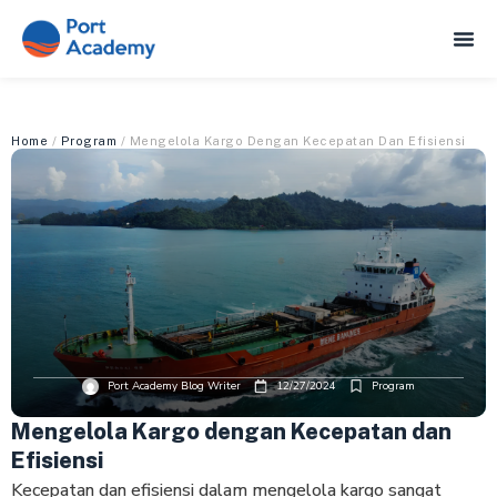
Home
/
Program
/ Mengelola Kargo Dengan Kecepatan Dan Efisiensi
Port Academy Blog Writer
12/27/2024
Program
Mengelola Kargo dengan Kecepatan dan
Efisiensi
Kecepatan dan efisiensi dalam mengelola kargo sangat