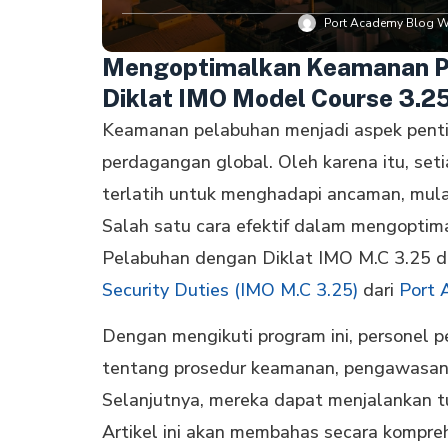
Port Academy Blog Wr
Mengoptimalkan Keamanan Pe
Diklat IMO Model Course 3.2
Keamanan pelabuhan menjadi aspek penti
perdagangan global. Oleh karena itu, se
terlatih untuk menghadapi ancaman, mulai
Salah satu cara efektif dalam mengopti
Pelabuhan dengan Diklat IMO M.C 3.25 
Security Duties (IMO M.C 3.25)
dari
Port 
Dengan mengikuti program ini, persone
tentang prosedur keamanan, pengawasan, d
Selanjutnya, mereka dapat menjalankan tu
Artikel ini akan membahas secara kompr