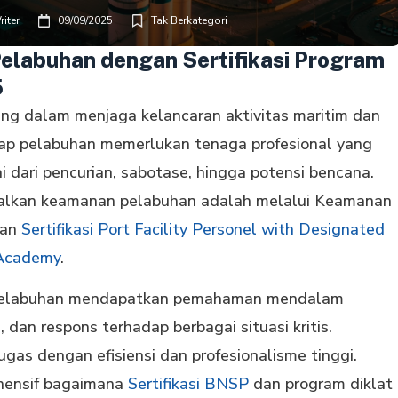
iter
09/09/2025
Tak Berkategori
labuhan dengan Sertifikasi Program
5
ng dalam menjaga kelancaran aktivitas maritim dan
tiap pelabuhan memerlukan tenaga profesional yang
 dari pencurian, sabotase, hingga potensi bencana.
malkan keamanan pelabuhan adalah melalui Keamanan
dan
Sertifikasi Port Facility Personel with Designated
Academy
.
l pelabuhan mendapatkan pemahaman mendalam
an respons terhadap berbagai situasi kritis.
gas dengan efisiensi dan profesionalisme tinggi.
ehensif bagaimana
Sertifikasi BNSP
dan program diklat