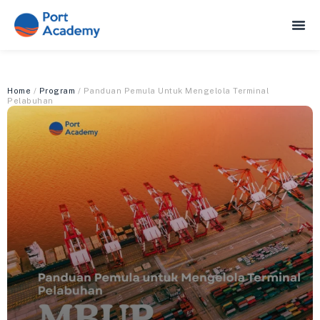
Home
/
Program
/ Panduan Pemula Untuk Mengelola Terminal
Pelabuhan