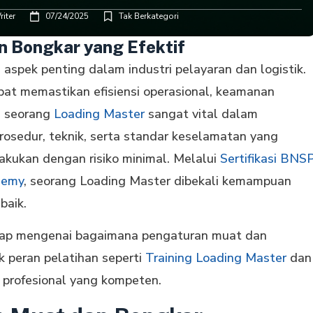
iter
07/24/2025
Tak Berkategori
 Bongkar yang Efektif
spek penting dalam industri pelayaran dan logistik.
pat memastikan efisiensi operasional, keamanan
an seorang
Loading Master
sangat vital dalam
osedur, teknik, serta standar keselamatan yang
akukan dengan risiko minimal. Melalui
Sertifikasi BNS
demy
, seorang Loading Master dibekali kemampuan
baik.
kap mengenai bagaimana pengaturan muat dan
k peran pelatihan seperti
Training Loading Master
dan
rofesional yang kompeten.