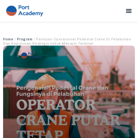
Home
/
Program
/ Panduan Operasional Pedestal Crane Di Pelabuhan
Dan Keputusan Strategis Untuk Manajer Terminal