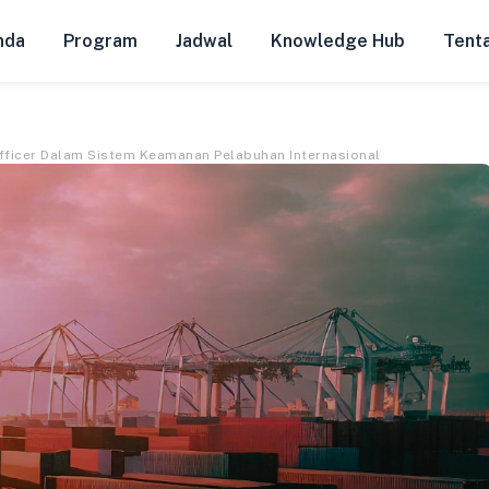
nda
Program
Jadwal
Knowledge Hub
Tent
 Officer Dalam Sistem Keamanan Pelabuhan Internasional