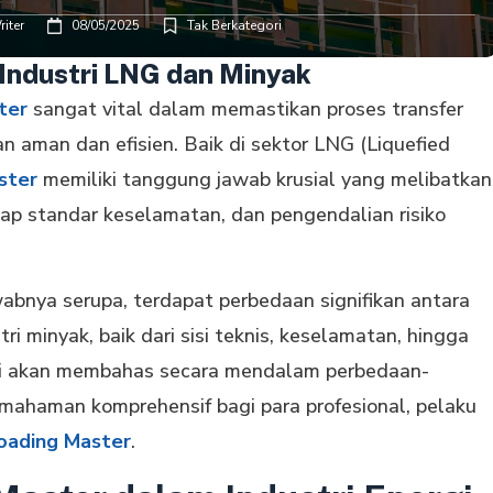
iter
08/05/2025
Tak Berkategori
Industri LNG dan Minyak
ter
sangat vital dalam memastikan proses transfer
n aman dan efisien. Baik di sektor LNG (Liquefied
ster
memiliki tanggung jawab krusial yang melibatkan
dap standar keselamatan, dan pengendalian risiko
bnya serupa, terdapat perbedaan signifikan antara
ri minyak, baik dari sisi teknis, keselamatan, hingga
 ini akan membahas secara mendalam perbedaan-
ahaman komprehensif bagi para profesional, pelaku
Loading Master
.