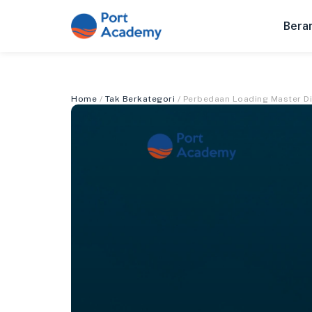
Bera
Home
/
Tak Berkategori
/ Perbedaan Loading Master Di