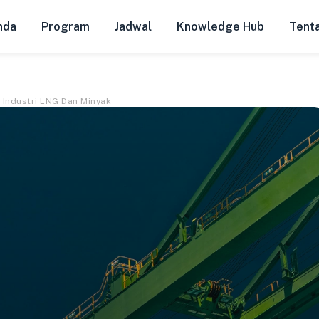
nda
Program
Jadwal
Knowledge Hub
Tent
 Industri LNG Dan Minyak