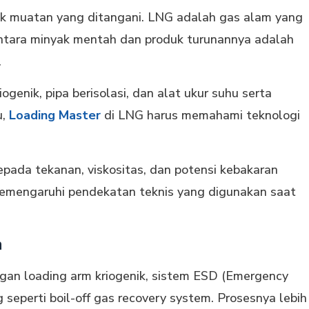
tik muatan yang ditangani. LNG adalah gas alam yang
entara minyak mentah dan produk turunannya adalah
.
nik, pipa berisolasi, dan alat ukur suhu serta
u,
Loading Master
di LNG harus memahami teknologi
epada tekanan, viskositas, dan potensi kebakaran
i memengaruhi pendekatan teknis yang digunakan saat
n
gan loading arm kriogenik, sistem ESD (Emergency
eperti boil-off gas recovery system. Prosesnya lebih