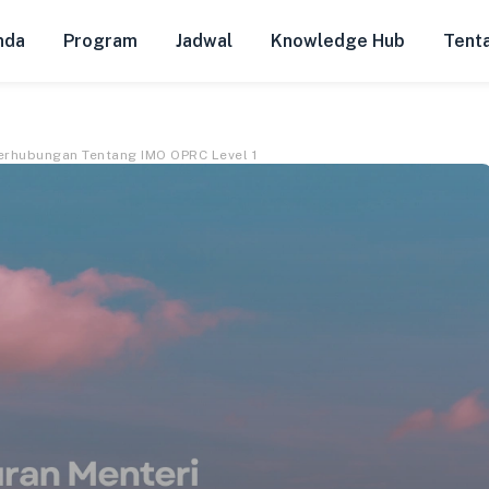
nda
Program
Jadwal
Knowledge Hub
Tent
Perhubungan Tentang IMO OPRC Level 1