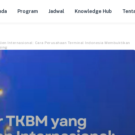
nda
Program
Jadwal
Knowledge Hub
Tent
lien Internasional: Cara Perusahaan Terminal Indonesia Membuktikan
sing