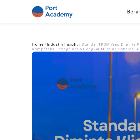
Bera
Home
/
Industry Insight
/ Standar TKBM Yang Diminta K
Kompetensi Tenaga Kerja Bongkar Muat Ke Principal A