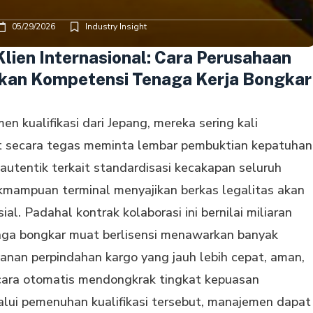
05/29/2026
Industry Insight
ien Internasional: Cara Perusahaan
kan Kompetensi Tenaga Kerja Bongkar
en kualifikasi dari Jepang, mereka sering kali
but secara tegas meminta lembar pembuktian kepatuhan
utentik terkait standardisasi kecakapan seluruh
akmampuan terminal menyajikan berkas legalitas akan
. Padahal kontrak kolaborasi ini bernilai miliaran
enaga bongkar muat berlisensi menawarkan banyak
nan perpindahan kargo yang jauh lebih cepat, aman,
ecara otomatis mendongkrak tingkat kepuasan
lui pemenuhan kualifikasi tersebut, manajemen dapat