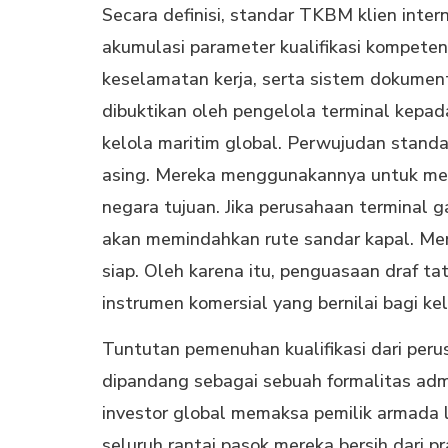
Secara definisi, standar TKBM klien inte
akumulasi parameter kualifikasi kompetensi,
keselamatan kerja, serta sistem dokumen
dibuktikan oleh pengelola terminal kepad
kelola maritim global. Perwujudan standar
asing. Mereka menggunakannya untuk menil
negara tujuan. Jika perusahaan terminal g
akan memindahkan rute sandar kapal. Mer
siap. Oleh karena itu, penguasaan draf ta
instrumen komersial yang bernilai bagi ke
Tuntutan pemenuhan kualifikasi dari perus
dipandang sebagai sebuah formalitas adm
investor global memaksa pemilik armada 
seluruh rantai pasok mereka bersih dari p