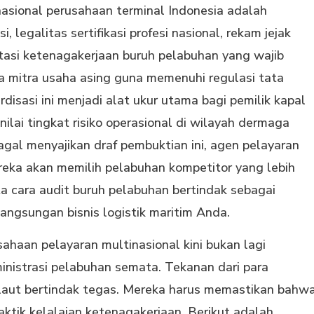
rnasional perusahaan terminal Indonesia adalah
 legalitas sertifikasi profesi nasional, rekam jejak
tasi ketenagakerjaan buruh pelabuhan yang wajib
a mitra usaha asing guna memenuhi regulasi tata
disasi ini menjadi alat ukur utama bagi pemilik kapal
ai tingkat risiko operasional di wilayah dermaga
agal menyajikan draf pembuktian ini, agen pelayaran
eka akan memilih pelabuhan kompetitor yang lebih
ta cara audit buruh pelabuhan bertindak sebagai
langsungan bisnis logistik maritim Anda.
ahaan pelayaran multinasional kini bukan lagi
inistrasi pelabuhan semata. Tekanan dari para
laut bertindak tegas. Mereka harus memastikan bahw
raktik kelalaian ketenagakerjaan. Berikut adalah