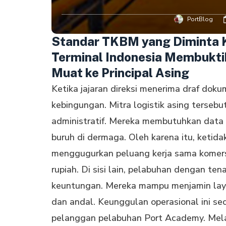
PortBlog
Standar TKBM yang Diminta Kl
Terminal Indonesia Membukti
Muat ke Principal Asing
Ketika jajaran direksi menerima draf dokum
kebingungan. Mitra logistik asing terse
administratif. Mereka membutuhkan data a
buruh di dermaga. Oleh karena itu, ketid
menggugurkan peluang kerja sama komersial
rupiah. Di sisi lain, pelabuhan dengan t
keuntungan. Mereka mampu menjamin laya
dan andal. Keunggulan operasional ini s
pelanggan pelabuhan Port Academy. Mela