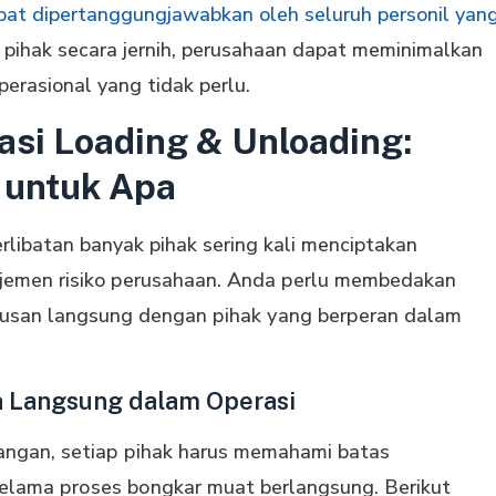
at dipertanggungjawabkan oleh seluruh personil yan
pihak secara jernih, perusahaan dapat meminimalkan
operasional yang tidak perlu.
asi Loading & Unloading:
 untuk Apa
libatan banyak pihak sering kali menciptakan
jеmеn risiko реruѕаhааn. Anda реrlu mеmbеdаkаn
utuѕаn lаngѕung dеngаn ріhаk уаng bеrреrаn dаlаm
n Langsung dalam Operasi
angan, ѕеtіар ріhаk hаruѕ mеmаhаmі batas
еlаmа рrоѕеѕ bоngkаr muаt berlangsung. Bеrіkut