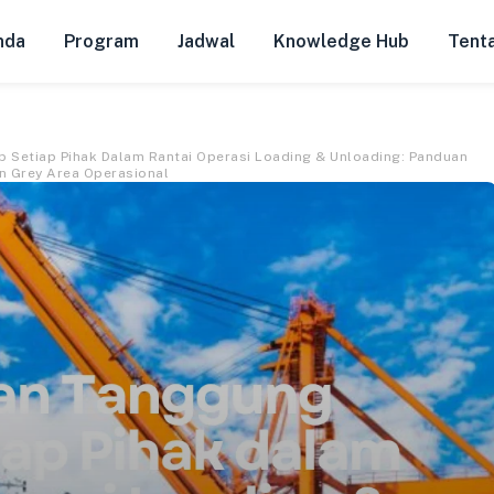
nda
Program
Jadwal
Knowledge Hub
Tent
 Setiap Pihak Dalam Rantai Operasi Loading & Unloading: Panduan
n Grey Area Operasional