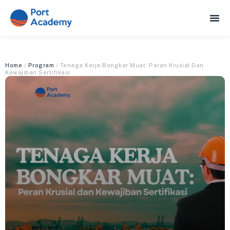
Home
/
Program
/ Tenaga Kerja Bongkar Muat: Peran Krusial Dan
Kewajiban Sertifikasi