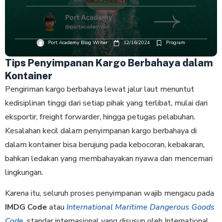
Port Academy Blog Writer
12/16/2024
Program
Tips Penyimpanan Kargo Berbahaya dalam
Kontainer
Pengiriman kargo berbahaya lewat jalur laut menuntut
kedisiplinan tinggi dari setiap pihak yang terlibat, mulai dari
eksportir, freight forwarder, hingga petugas pelabuhan.
Kesalahan kecil dalam penyimpanan kargo berbahaya di
dalam kontainer bisa berujung pada kebocoran, kebakaran,
bahkan ledakan yang membahayakan nyawa dan mencemari
lingkungan.
Karena itu, seluruh proses penyimpanan wajib mengacu pada
IMDG Code
atau
International Maritime Dangerous Goods
Code
, standar internasional yang disusun oleh International