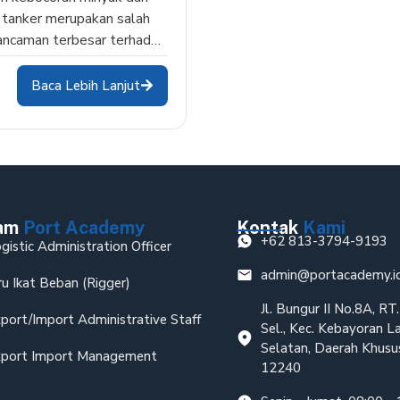
 tanker merupakan salah
ancaman terbesar terhadap
ungan laut. Pencegahan…
Baca Lebih Lanjut
ram
Port Academy
Kontak
Kami
+62 813-3794-9193
gistic Administration Officer
admin@portacademy.i
ru Ikat Beban (Rigger)
Jl. Bungur II No.8A, R
port/Import Administrative Staff
Sel., Kec. Kebayoran L
Selatan, Daerah Khusus
port Import Management
12240