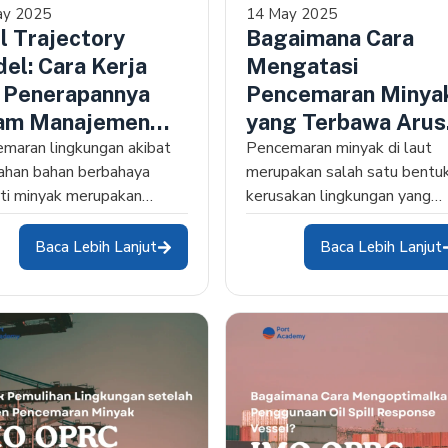
ay 2025
14 May 2025
ll Trajectory
Bagaimana Cara
el: Cara Kerja
Mengatasi
 Penerapannya
Pencemaran Minya
am Manajemen
yang Terbawa Arus
cemaran
maran lingkungan akibat
Laut?
Pencemaran minyak di laut
han bahan berbahaya
merupakan salah satu bentu
ti minyak merupakan
kerusakan lingkungan yang
ngan besar bagi berbagai
sangat sulit dikendalikan,
r industri,…
terutama…
Baca Lebih Lanjut
Baca Lebih Lanjut