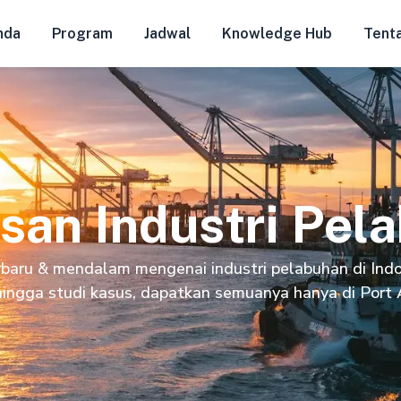
nda
Program
Jadwal
Knowledge Hub
Tent
an Industri Pel
baru & mendalam mengenai industri pelabuhan di Indon
 hingga studi kasus, dapatkan semuanya hanya di Port