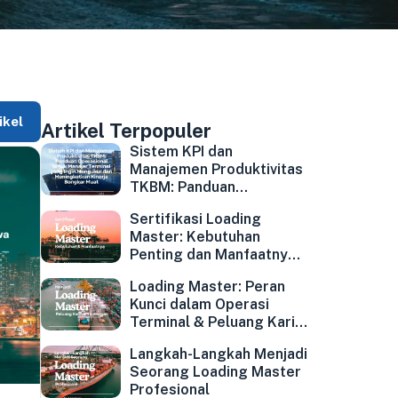
ikel
Artikel Terpopuler
Sistem KPI dan
Manajemen Produktivitas
TKBM: Panduan
Operasional untuk
Sertifikasi Loading
Manajer Terminal yang
Master: Kebutuhan
Ingin Mengukur dan
Penting dan Manfaatnya
Meningkatkan Kinerja
bagi Industri Pelabuhan
Bongkar Muat
Loading Master: Peran
Kunci dalam Operasi
Terminal & Peluang Karir
Bagi Profesional Industri
Langkah-Langkah Menjadi
Seorang Loading Master
Profesional