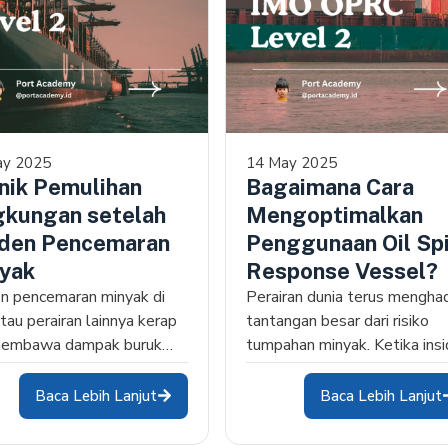
ay 2025
14 May 2025
nik Pemulihan
Bagaimana Cara
gkungan setelah
Mengoptimalkan
iden Pencemaran
Penggunaan Oil Spi
yak
Response Vessel?
en pencemaran minyak di
Perairan dunia terus mengha
atau perairan lainnya kerap
tantangan besar dari risiko
 membawa dampak buruk
tumpahan minyak. Ketika ins
dap lingkungan….
ini terjadi, salah…
Baca Lebih Lanjut
Baca Lebih Lanjut