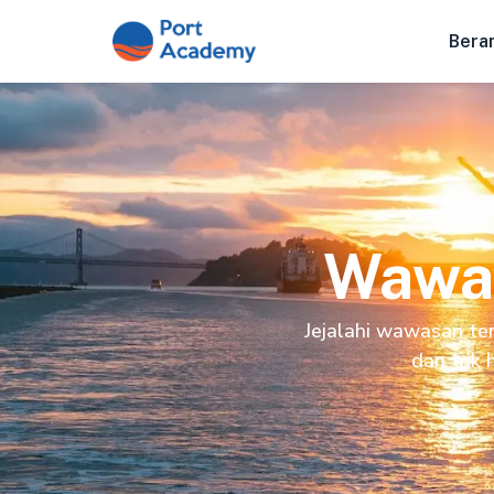
Bera
Wawas
Jejalahi wawasan ter
dan trik