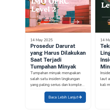
14 May 2025
14 M
Prosedur Darurat
Tek
yang Harus Dilakukan
Lin
Saat Terjadi
Ins
Tumpahan Minyak
Min
Tumpahan minyak merupakan
Insid
salah satu insiden lingkungan
laut 
yang paling serius dan kompleks
kali
untuk ditangani. Tidak…
terha
Baca Lebih Lanjut