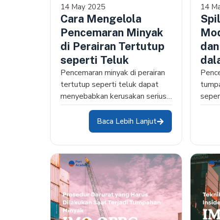
14 May 2025
14 M
Cara Mengelola
Spi
Pencemaran Minyak
Mod
di Perairan Tertutup
dan
seperti Teluk
dal
Pencemaran minyak di perairan
Pen
Pence
tertutup seperti teluk dapat
tumpa
menyebabkan kerusakan serius
seper
pada ekosistem dan
tanta
mengancam…
sekto
Baca Lebih Lanjut