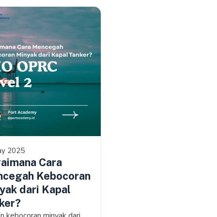
ay 2025
aimana Cara
cegah Kebocoran
yak dari Kapal
ker?
en kebocoran minyak dari