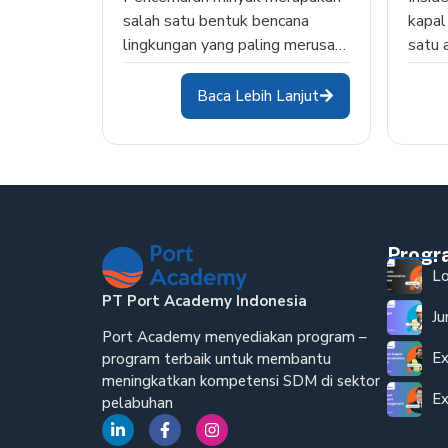
salah satu bentuk bencana
kapal
lingkungan yang paling merusak
satu 
dan sulit ditangani. Tak…
lingk
Baca Lebih Lanjut
Prog
Lo
PT Port Academy Indonesia
Ju
Port Academy menyediakan program –
Ex
program terbaik untuk membantu
meningkatkan kompetensi SDM di sektor
Ex
pelabuhan