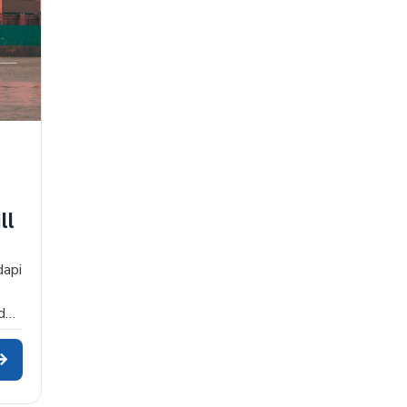
ll
dapi
iden