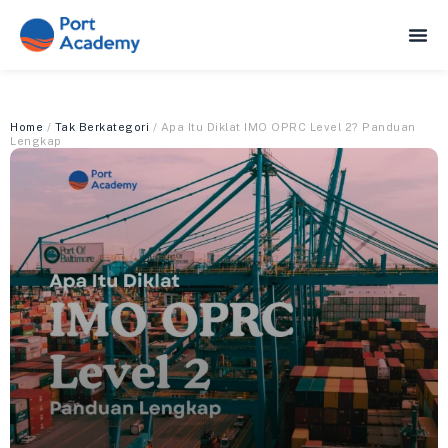
Home
/
Tak Berkategori
/ Apa Itu Diklat IMO OPRC Level 2? Panduan
Lengkap