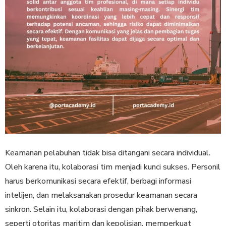
Keamanan pelabuhan tidak bisa ditangani secara individual.
Oleh karena itu, kolaborasi tim menjadi kunci sukses. Personil
harus berkomunikasi secara efektif, berbagi informasi
intelijen, dan melaksanakan prosedur keamanan secara
sinkron. Selain itu, kolaborasi dengan pihak berwenang,
seperti otoritas maritim dan kepolisian, memperkuat