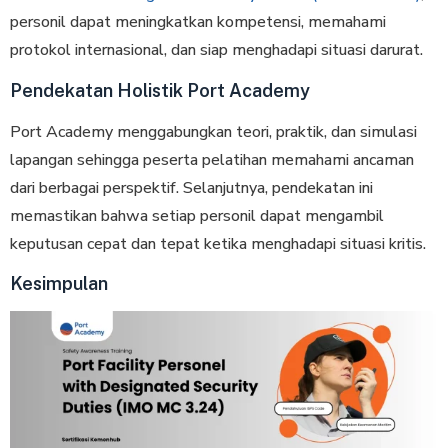
personil dapat meningkatkan kompetensi, memahami
protokol internasional, dan siap menghadapi situasi darurat.
Pendekatan Holistik Port Academy
Port Academy menggabungkan teori, praktik, dan simulasi
lapangan sehingga peserta pelatihan memahami ancaman
dari berbagai perspektif. Selanjutnya, pendekatan ini
memastikan bahwa setiap personil dapat mengambil
keputusan cepat dan tepat ketika menghadapi situasi kritis.
Kesimpulan