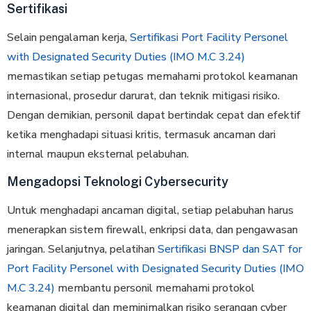
Sertifikasi
Selain pengalaman kerja,
Sertifikasi Port Facility Personel
with Designated Security Duties (IMO M.C 3.24)
memastikan setiap petugas memahami protokol keamanan
internasional, prosedur darurat, dan teknik mitigasi risiko.
Dengan demikian, personil dapat bertindak cepat dan efektif
ketika menghadapi situasi kritis, termasuk ancaman dari
internal maupun eksternal pelabuhan.
Mengadopsi Teknologi Cybersecurity
Untuk menghadapi ancaman digital, setiap pelabuhan harus
menerapkan sistem firewall, enkripsi data, dan pengawasan
jaringan. Selanjutnya, pelatihan
Sertifikasi BNSP dan SAT for
Port Facility Personel with Designated Security Duties (IMO
M.C 3.24)
membantu personil memahami protokol
keamanan digital dan meminimalkan risiko serangan cyber