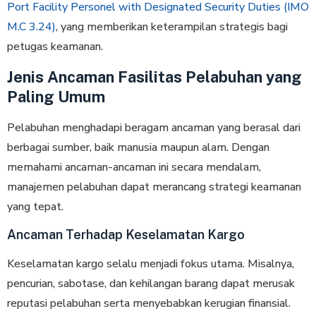
Port Facility Personel with Designated Security Duties (IMO
M.C 3.24)
, yang memberikan keterampilan strategis bagi
petugas keamanan.
Jenis Ancaman Fasilitas Pelabuhan yang
Paling Umum
Pelabuhan menghadapi beragam ancaman yang berasal dari
berbagai sumber, baik manusia maupun alam. Dengan
memahami ancaman-ancaman ini secara mendalam,
manajemen pelabuhan dapat merancang strategi keamanan
yang tepat.
Ancaman Terhadap Keselamatan Kargo
Keselamatan kargo selalu menjadi fokus utama. Misalnya,
pencurian, sabotase, dan kehilangan barang dapat merusak
reputasi pelabuhan serta menyebabkan kerugian finansial.