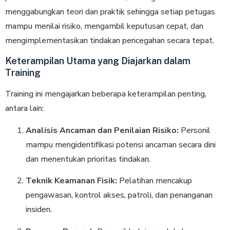
menggabungkan teori dan praktik sehingga setiap petugas
mampu menilai risiko, mengambil keputusan cepat, dan
mengimplementasikan tindakan pencegahan secara tepat.
Keterampilan Utama yang Diajarkan dalam
Training
Training ini mengajarkan beberapa keterampilan penting,
antara lain:
Analisis Ancaman dan Penilaian Risiko:
Personil
mampu mengidentifikasi potensi ancaman secara dini
dan menentukan prioritas tindakan.
Teknik Keamanan Fisik:
Pelatihan mencakup
pengawasan, kontrol akses, patroli, dan penanganan
insiden.