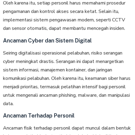
Oleh karena itu, setiap personil harus memahami prosedur
pengamanan dan kontrol akses secara ketat. Selain itu,
implementasi sistem pengawasan modern, seperti CCTV
dan sensor otomatis, dapat membantu mencegah insiden.
Ancaman Cyber dan Sistem Digital
Seiring digitalisasi operasional pelabuhan, risiko serangan
cyber meningkat drastis. Serangan ini dapat menargetkan
sistem informasi, manajemen kontainer, dan jaringan
komunikasi pelabuhan. Oleh karena itu, keamanan siber harus
menjadi prioritas, termasuk pelatihan intensif bagi personil
untuk mengenali ancaman phishing, malware, dan manipulasi
data.
Ancaman Terhadap Personil
Ancaman fisik terhadap personil dapat muncul dalam bentuk