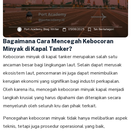
Port Academy Blog Writer
05/08/2025
Tak Berkategori
Bagaimana Cara Mencegah Kebocoran
Minyak di Kapal Tanker?
Kebocoran minyak di kapal tanker merupakan salah satu
ancaman besar bagi lingkungan laut. Selain dapat merusak
ekosistem laut, pencemaran ini juga dapat menimbulkan
kerugian ekonomi yang signifikan bagi industri perkapalan.
Oleh karena itu, mencegah kebocoran minyak kapal menjadi
langkah krusial yang harus dipahami dan diterapkan secara
menyeluruh oleh seluruh kru dan pihak terkait.
Pencegahan kebocoran minyak tidak hanya melibatkan aspek
teknis, tetapi juga prosedur operasional yang baik,