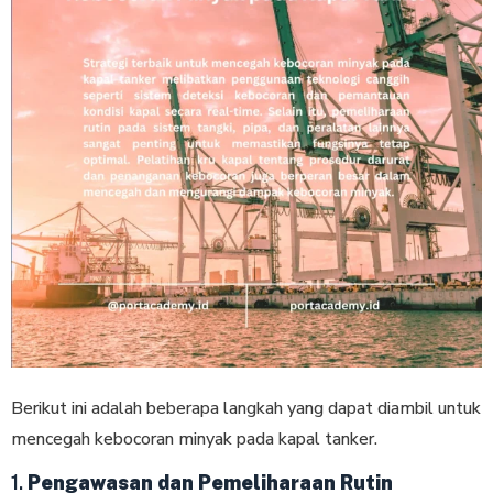
Berikut ini adalah beberapa langkah yang dapat diambil untuk
mencegah kebocoran minyak pada kapal tanker.
1.
Pengawasan dan Pemeliharaan Rutin