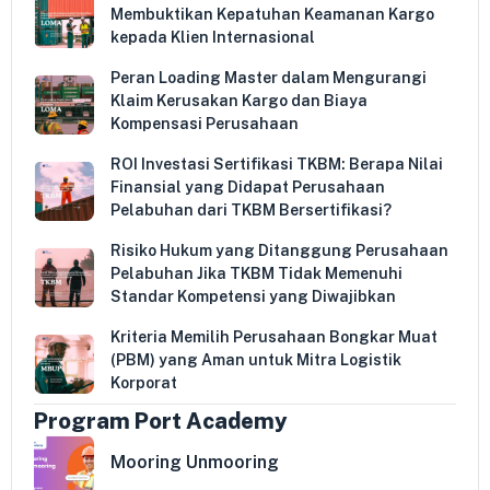
Membuktikan Kepatuhan Keamanan Kargo
kepada Klien Internasional
Peran Loading Master dalam Mengurangi
Klaim Kerusakan Kargo dan Biaya
Kompensasi Perusahaan
ROI Investasi Sertifikasi TKBM: Berapa Nilai
Finansial yang Didapat Perusahaan
Pelabuhan dari TKBM Bersertifikasi?
Risiko Hukum yang Ditanggung Perusahaan
Pelabuhan Jika TKBM Tidak Memenuhi
Standar Kompetensi yang Diwajibkan
Kriteria Memilih Perusahaan Bongkar Muat
(PBM) yang Aman untuk Mitra Logistik
Korporat
Program Port Academy
Mooring Unmooring