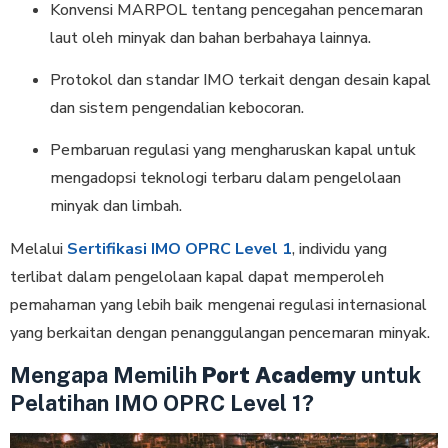
Konvensi MARPOL tentang pencegahan pencemaran
laut oleh minyak dan bahan berbahaya lainnya.
Protokol dan standar IMO terkait dengan desain kapal
dan sistem pengendalian kebocoran.
Pembaruan regulasi yang mengharuskan kapal untuk
mengadopsi teknologi terbaru dalam pengelolaan
minyak dan limbah.
Melalui
Sertifikasi IMO OPRC Level 1
, individu yang
terlibat dalam pengelolaan kapal dapat memperoleh
pemahaman yang lebih baik mengenai regulasi internasional
yang berkaitan dengan penanggulangan pencemaran minyak.
Mengapa Memilih
Port Academy
untuk
Pelatihan IMO OPRC Level 1?