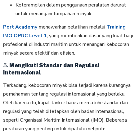
Keterampilan dalam penggunaan peralatan darurat
untuk menangani tumpahan minyak.
Port Academy
menawarkan pelatihan melalui
Training
IMO OPRC Level 1
, yang memberikan dasar yang kuat bagi
profesional di industri maritim untuk menangani kebocoran
minyak secara efektif dan efisien.
5.
Mengikuti Standar dan Regulasi
Internasional
Terkadang, kebocoran minyak bisa terjadi karena kurangnya
pemahaman tentang regulasi internasional yang berlaku.
Oleh karena itu, kapal tanker harus mematuhi standar dan
regulasi yang telah ditetapkan oleh badan internasional,
seperti Organisasi Maritim Internasional (IMO). Beberapa
peraturan yang penting untuk dipatuhi meliputi: