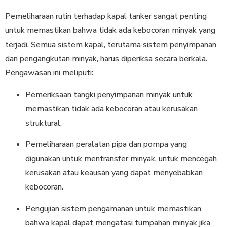
Pemeliharaan rutin terhadap kapal tanker sangat penting
untuk memastikan bahwa tidak ada kebocoran minyak yang
terjadi. Semua sistem kapal, terutama sistem penyimpanan
dan pengangkutan minyak, harus diperiksa secara berkala.
Pengawasan ini meliputi:
Pemeriksaan tangki penyimpanan minyak untuk
memastikan tidak ada kebocoran atau kerusakan
struktural.
Pemeliharaan peralatan pipa dan pompa yang
digunakan untuk mentransfer minyak, untuk mencegah
kerusakan atau keausan yang dapat menyebabkan
kebocoran.
Pengujian sistem pengamanan untuk memastikan
bahwa kapal dapat mengatasi tumpahan minyak jika