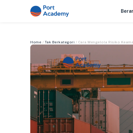
Bera
Home
/
Tak Berkategori
/ Cara Mengelola Risiko Keam