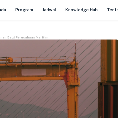
nda
Program
Jadwal
Knowledge Hub
Tent
anan Bagi Perusahaan Maritim