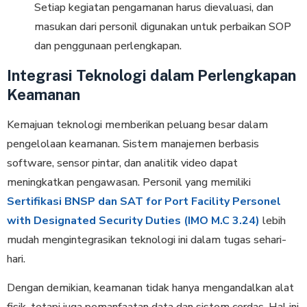
Setiap kegiatan pengamanan harus dievaluasi, dan
masukan dari personil digunakan untuk perbaikan SOP
dan penggunaan perlengkapan.
Integrasi Teknologi dalam Perlengkapan
Keamanan
Kemajuan teknologi memberikan peluang besar dalam
pengelolaan keamanan. Sistem manajemen berbasis
software, sensor pintar, dan analitik video dapat
meningkatkan pengawasan. Personil yang memiliki
Sertifikasi BNSP dan SAT for Port Facility Personel
with Designated Security Duties (IMO M.C 3.24)
lebih
mudah mengintegrasikan teknologi ini dalam tugas sehari-
hari.
Dengan demikian, keamanan tidak hanya mengandalkan alat