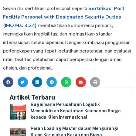
Selain itu, sertifikasi profesional seperti
Sertifikasi Port
Facility Personel with Designated Security Duties
(IMO M.C 3.24)
membuktikan kompetensi personil,
meningkatkan kredibilitas, dan memastikan standar
internasional selalu dipenuhi. Dengan kombinasi penggunaan
perlengkapan yang tepat, pelatihan berstandar, dan evaluasi
rutin, fasilitas pelabuhan dapat beroperasi dengan aman,
efisien, dan profesional.
Artikel Terbaru
Bagaimana Perusahaan Logistik
Membuktikan Kepatuhan Keamanan Kargo
kepada Klien Internasional
Peran Loading Master dalam Mengurangi
Klaim Kerusakan Kargo dan Biaya