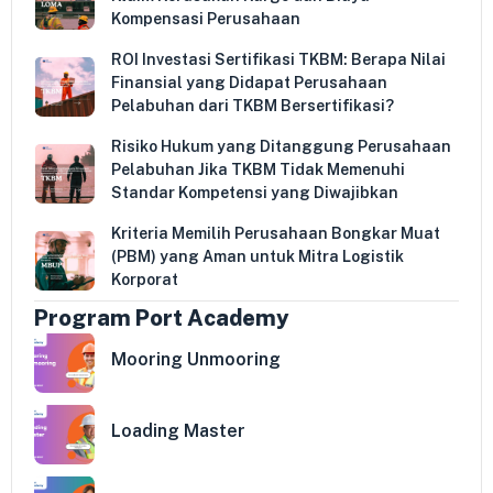
Kompensasi Perusahaan
ROI Investasi Sertifikasi TKBM: Berapa Nilai
Finansial yang Didapat Perusahaan
Pelabuhan dari TKBM Bersertifikasi?
Risiko Hukum yang Ditanggung Perusahaan
Pelabuhan Jika TKBM Tidak Memenuhi
Standar Kompetensi yang Diwajibkan
Kriteria Memilih Perusahaan Bongkar Muat
(PBM) yang Aman untuk Mitra Logistik
Korporat
Program Port Academy
Mooring Unmooring
Loading Master