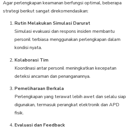
Agar perlengkapan keamanan berfungsi optimal, beberapa
strategi berikut sangat direkomendasikan:
Rutin Melakukan Simulasi Darurat
Simulasi evakuasi dan respons insiden membantu
personil terbiasa menggunakan perlengkapan dalam
kondisi nyata.
Kolaborasi Tim
Koordinasi antar personil meningkatkan kecepatan
deteksi ancaman dan penanganannya.
Pemeliharaan Berkala
Perlengkapan yang terawat lebih awet dan selalu siap
digunakan, termasuk perangkat elektronik dan APD
fisik.
Evaluasi dan Feedback