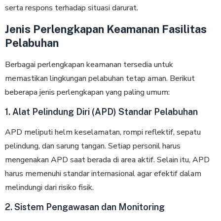
serta respons terhadap situasi darurat.
Jenis Perlengkapan Keamanan Fasilitas
Pelabuhan
Berbagai perlengkapan keamanan tersedia untuk
memastikan lingkungan pelabuhan tetap aman. Berikut
beberapa jenis perlengkapan yang paling umum:
1. Alat Pelindung Diri (APD) Standar Pelabuhan
APD meliputi helm keselamatan, rompi reflektif, sepatu
pelindung, dan sarung tangan. Setiap personil harus
mengenakan APD saat berada di area aktif. Selain itu, APD
harus memenuhi standar internasional agar efektif dalam
melindungi dari risiko fisik.
2. Sistem Pengawasan dan Monitoring