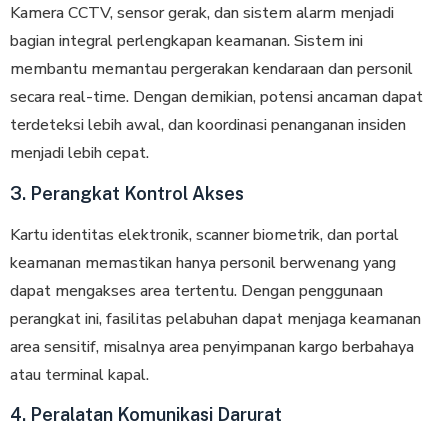
Kamera CCTV, sensor gerak, dan sistem alarm menjadi
bagian integral perlengkapan keamanan. Sistem ini
membantu memantau pergerakan kendaraan dan personil
secara real-time. Dengan demikian, potensi ancaman dapat
terdeteksi lebih awal, dan koordinasi penanganan insiden
menjadi lebih cepat.
3. Perangkat Kontrol Akses
Kartu identitas elektronik, scanner biometrik, dan portal
keamanan memastikan hanya personil berwenang yang
dapat mengakses area tertentu. Dengan penggunaan
perangkat ini, fasilitas pelabuhan dapat menjaga keamanan
area sensitif, misalnya area penyimpanan kargo berbahaya
atau terminal kapal.
4. Peralatan Komunikasi Darurat