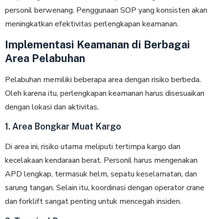
personil berwenang. Penggunaan SOP yang konsisten akan
meningkatkan efektivitas perlengkapan keamanan.
Implementasi Keamanan di Berbagai
Area Pelabuhan
Pelabuhan memiliki beberapa area dengan risiko berbeda.
Oleh karena itu, perlengkapan keamanan harus disesuaikan
dengan lokasi dan aktivitas.
1. Area Bongkar Muat Kargo
Di area ini, risiko utama meliputi tertimpa kargo dan
kecelakaan kendaraan berat. Personil harus mengenakan
APD lengkap, termasuk helm, sepatu keselamatan, dan
sarung tangan. Selain itu, koordinasi dengan operator crane
dan forklift sangat penting untuk mencegah insiden.