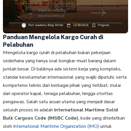
Port Academy Blog Writer
12/18/2024
Program
Panduan Mengelola Kargo Curah di
Pelabuhan
Mengelola kargo curah di pelabuhan bukan pekerjaan
sederhana yang hanya soal bongkar muat barang dalam
jumlah besar. Di baliknya ada sistem kerja yang kompleks,
standar keselamatan internasional yang wajib dipatuhi, serta
kompetensi teknis dari berbagai pihak yang terlibat, mulai
dari operator kapal, tenaga pelabuhan, hingga otoritas
pengawas. Salah satu acuan utama yang menjadi dasar
seluruh proses ini adalah
International Maritime Solid
Bulk Cargoes Code (IMSBC Code)
, kode yang diterbitkan
oleh
International Maritime Organization (IMO)
untuk