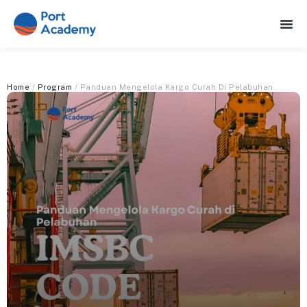
Home
/
Program
/ Panduan Mengelola Kargo Curah Di Pelabuhan