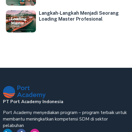
Langkah-Langkah Menjadi Seorang
Loading Master Profesional
PT Port Academy Indonesia
Port Academy menyediakan program – program terbaik untuk
membantu meningkatkan kompetensi SDM di sektor
pelabuhan