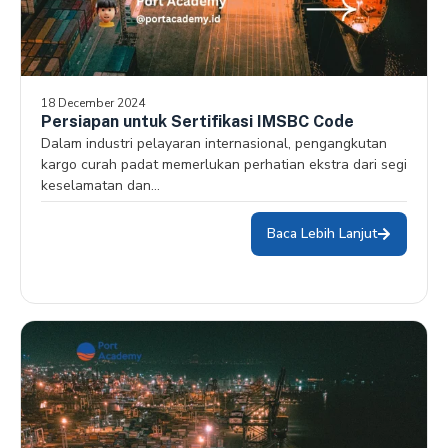
18 December 2024
Persiapan untuk Sertifikasi IMSBC Code
Dalam industri pelayaran internasional, pengangkutan
kargo curah padat memerlukan perhatian ekstra dari segi
keselamatan dan…
Baca Lebih Lanjut