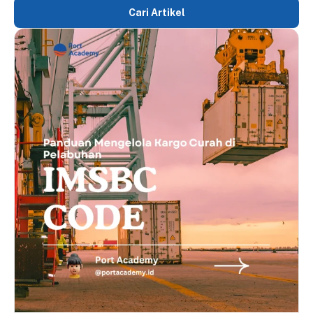
Cari Artikel