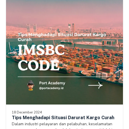
18 December 2024
Tips Menghadapi Situasi Darurat Kargo Curah
Dalam industri pelayaran dan pelabuhan, keselamatan