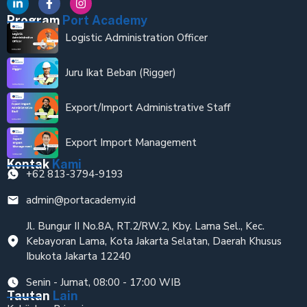
Program
Port Academy
Logistic Administration Officer
Juru Ikat Beban (Rigger)
Export/Import Administrative Staff
Export Import Management
Kontak
Kami
+62 813-3794-9193
admin@portacademy.id
Jl. Bungur II No.8A, RT.2/RW.2, Kby. Lama Sel., Kec.
Kebayoran Lama, Kota Jakarta Selatan, Daerah Khusus
Ibukota Jakarta 12240
Senin - Jumat, 08:00 - 17:00 WIB
Tautan
Lain