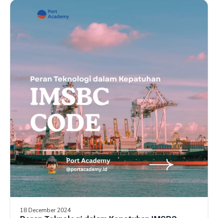
18 December 2024