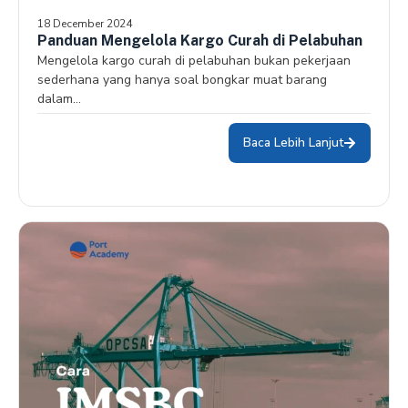
18 December 2024
Panduan Mengelola Kargo Curah di Pelabuhan
Mengelola kargo curah di pelabuhan bukan pekerjaan
sederhana yang hanya soal bongkar muat barang
dalam…
Baca Lebih Lanjut