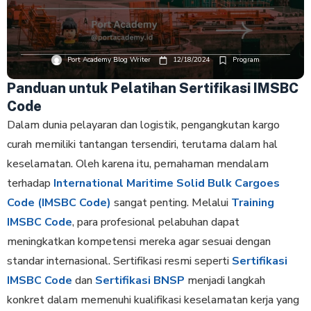
Port Academy Blog Writer
12/18/2024
Program
Panduan untuk Pelatihan Sertifikasi IMSBC
Code
Dalam dunia pelayaran dan logistik, pengangkutan kargo
curah memiliki tantangan tersendiri, terutama dalam hal
keselamatan. Oleh karena itu, pemahaman mendalam
terhadap
International Maritime Solid Bulk Cargoes
Code (IMSBC Code)
sangat penting. Melalui
Training
IMSBC Code
, para profesional pelabuhan dapat
meningkatkan kompetensi mereka agar sesuai dengan
standar internasional. Sertifikasi resmi seperti
Sertifikasi
IMSBC Code
dan
Sertifikasi BNSP
menjadi langkah
konkret dalam memenuhi kualifikasi keselamatan kerja yang