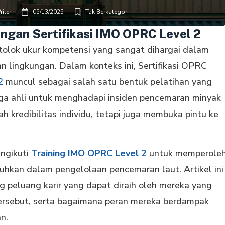
iter
05/13/2025
Tak Berkategori
engan Sertifikasi IMO OPRC Level 2
u tolok ukur kompetensi yang sangat dihargai dalam
an lingkungan. Dalam konteks ini, Sertifikasi OPRC
2
muncul sebagai salah satu bentuk pelatihan yang
ga ahli untuk menghadapi insiden pencemaran minyak
bah kredibilitas individu, tetapi juga membuka pintu ke
engikuti
Training IMO OPRC Level 2
untuk memperole
uhkan dalam pengelolaan pencemaran laut. Artikel ini
peluang karir yang dapat diraih oleh mereka yang
ersebut, serta bagaimana peran mereka berdampak
n.