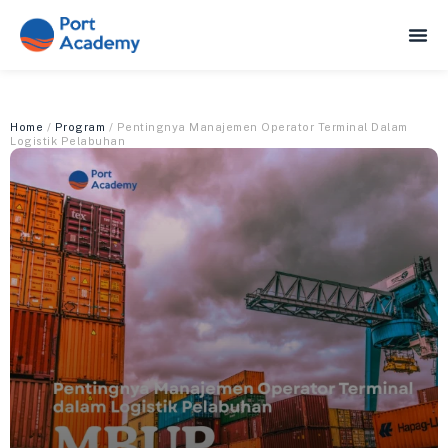
Home
/
Program
/ Pentingnya Manajemen Operator Terminal Dalam
Logistik Pelabuhan