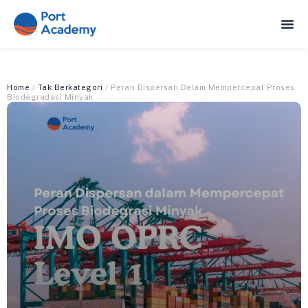
Home
/
Tak Berkategori
/ Peran Dispersan Dalam Mempercepat Proses
Biodegradasi Minyak