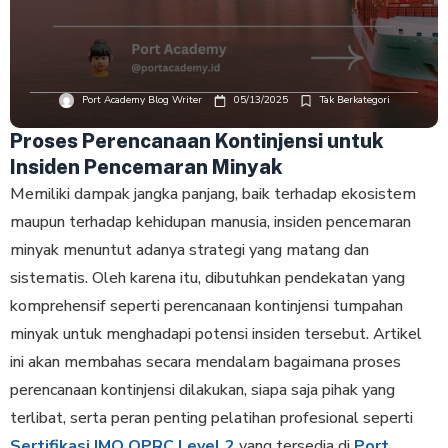
Port Academy Blog Writer
05/13/2025
Tak Berkategori
Proses Perencanaan Kontinjensi untuk
Insiden Pencemaran Minyak
Memiliki dampak jangka panjang, baik terhadap ekosistem
maupun terhadap kehidupan manusia, insiden pencemaran
minyak menuntut adanya strategi yang matang dan
sistematis. Oleh karena itu, dibutuhkan pendekatan yang
komprehensif seperti perencanaan kontinjensi tumpahan
minyak untuk menghadapi potensi insiden tersebut. Artikel
ini akan membahas secara mendalam bagaimana proses
perencanaan kontinjensi dilakukan, siapa saja pihak yang
terlibat, serta peran penting pelatihan profesional seperti
Sertifikasi IMO OPRC Level 2
yang tersedia di
Port