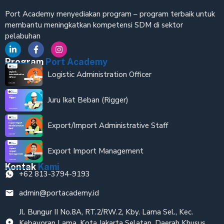
Port Academy menyediakan program – program terbaik untuk
membantu meningkatkan kompetensi SDM di sektor
pelabuhan
Program
Port Academy
Logistic Administration Officer
Juru Ikat Beban (Rigger)
Export/Import Administrative Staff
Export Import Management
Kontak
Kami
+62 813-3794-9193
admin@portacademy.id
Jl. Bungur II No.8A, RT.2/RW.2, Kby. Lama Sel., Kec.
Kebayoran Lama, Kota Jakarta Selatan, Daerah Khusus