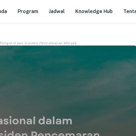
nda
Program
Jadwal
Knowledge Hub
Tent
 Pengelolaan Insiden Pencemaran Minyak