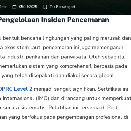
iter
05/14/2025
Tak Berkategori
 Pengelolaan Insiden Pencemaran
 bentuk bencana lingkungan yang paling merusak dan
da ekosistem laut, pencemaran ini juga memengaruhi
a industri perikanan dan pariwisata. Oleh sebab itu,
memerlukan sistem yang komprehensif, berbasis pada
ang telah disepakati dan diakui secara global.
 OPRC Level 2
menjadi sangat signifikan. Sertifikasi ini
 Internasional (IMO) dan dirancang untuk memperkua
ecara sistematis. Pelatihan ini tersedia di
Port
ihan yang berfokus pada pengembangan profesional di