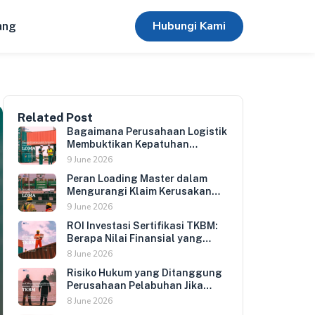
Hubungi Kami
ang
Related Post
Bagaimana Perusahaan Logistik
Membuktikan Kepatuhan
Keamanan Kargo kepada Klien
9 June 2026
Internasional
Peran Loading Master dalam
Mengurangi Klaim Kerusakan
Kargo dan Biaya Kompensasi
9 June 2026
Perusahaan
ROI Investasi Sertifikasi TKBM:
Berapa Nilai Finansial yang
Didapat Perusahaan Pelabuhan
8 June 2026
dari TKBM Bersertifikasi?
Risiko Hukum yang Ditanggung
Perusahaan Pelabuhan Jika
TKBM Tidak Memenuhi Standar
8 June 2026
Kompetensi yang Diwajibkan