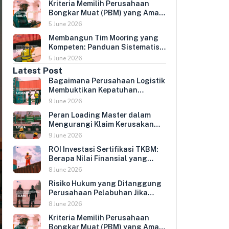
Kriteria Memilih Perusahaan
Bongkar Muat (PBM) yang Aman
untuk Mitra Logistik Korporat
5 June 2026
Membangun Tim Mooring yang
Kompeten: Panduan Sistematis
Pelatihan dan Sertifikasi
5 June 2026
Operator Tambat Kapal untuk
Latest Post
Perusahaan Pelayaran dan
Bagaimana Perusahaan Logistik
Operator Terminal
Membuktikan Kepatuhan
Keamanan Kargo kepada Klien
9 June 2026
Internasional
Peran Loading Master dalam
Mengurangi Klaim Kerusakan
Kargo dan Biaya Kompensasi
9 June 2026
Perusahaan
ROI Investasi Sertifikasi TKBM:
Berapa Nilai Finansial yang
Didapat Perusahaan Pelabuhan
8 June 2026
dari TKBM Bersertifikasi?
Risiko Hukum yang Ditanggung
Perusahaan Pelabuhan Jika
TKBM Tidak Memenuhi Standar
8 June 2026
Kompetensi yang Diwajibkan
Kriteria Memilih Perusahaan
Bongkar Muat (PBM) yang Aman