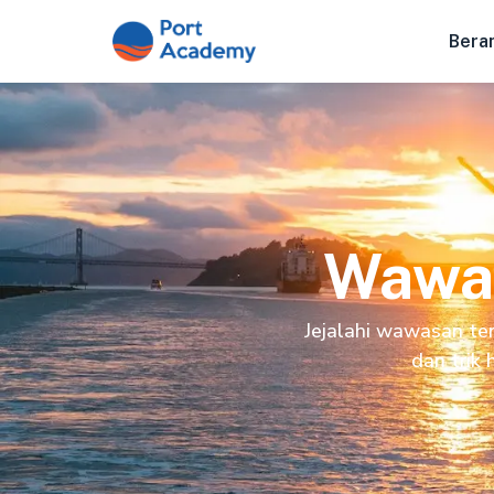
Bera
Wawas
Jejalahi wawasan ter
dan trik