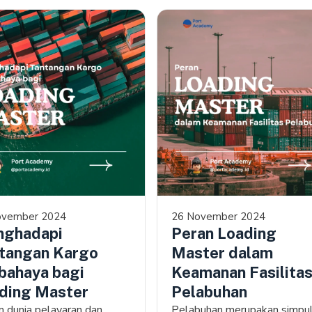
ovember 2024
26 November 2024
ghadapi
Peran Loading
tangan Kargo
Master dalam
bahaya bagi
Keamanan Fasilita
ding Master
Pelabuhan
 dunia pelayaran dan
Pelabuhan merupakan simpu