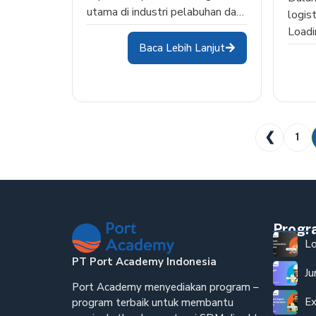
utama di industri pelabuhan dan
logis
maritim. Salah satu peran…
Loadi
Baca Lebih Lanjut
kargo
sala
❮
1
Prog
Lo
PT Port Academy Indonesia
Ju
Port Academy menyediakan program –
Ex
program terbaik untuk membantu