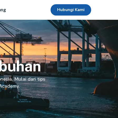
Hubungi Kami
ang
abuhan
esia. Mulai dari tips
 Academy.