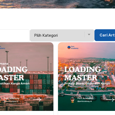
Cari Art