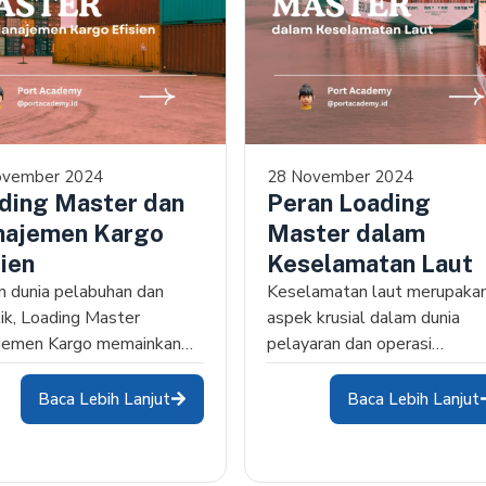
ovember 2024
28 November 2024
ding Master dan
Peran Loading
ajemen Kargo
Master dalam
sien
Keselamatan Laut
 dunia pelabuhan dan
Keselamatan laut merupaka
tik, Loading Master
aspek krusial dalam dunia
jemen Kargo memainkan
pelayaran dan operasi
 krusial dalam menjamin
pelabuhan. Dalam konteks ini
caran…
peran…
Baca Lebih Lanjut
Baca Lebih Lanjut