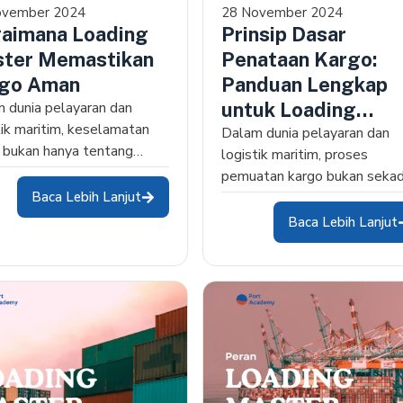
ovember 2024
28 November 2024
aimana Loading
Prinsip Dasar
ter Memastikan
Penataan Kargo:
go Aman
Panduan Lengkap
 dunia pelayaran dan
untuk Loading
tik maritim, keselamatan
Master
Dalam dunia pelayaran dan
 bukan hanya tentang
logistik maritim, proses
mana barang ditata
pemuatan kargo bukan sekad
m…
Baca Lebih Lanjut
memindahkan barang dari
dermaga…
Baca Lebih Lanjut