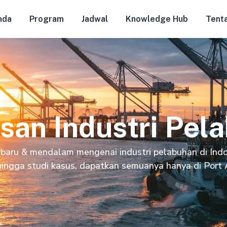
nda
Program
Jadwal
Knowledge Hub
Tent
an Industri Pel
baru & mendalam mengenai industri pelabuhan di Indon
 hingga studi kasus, dapatkan semuanya hanya di Port