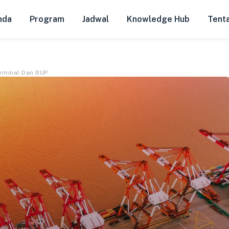
nda
Program
Jadwal
Knowledge Hub
Tent
rminal Dan BUP