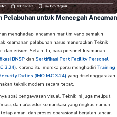
iter
08/29/2025
Tak Berkategori
n Pelabuhan untuk Mencegah Ancama
uhan menghadapi ancaman maritim yang semakin
ihak keamanan pelabuhan harus menerapkan Teknik
dan efisien. Selain itu, para personel keamanan
fikasi BNSP
dan
Sertifikasi Port Facility Personel
C 3.24)
. Karena itu, mereka perlu menghadiri
Training
Security Duties (IMO M.C 3.24)
yang diselenggarakan
kan teknik modern secara tepat.
ya soal pengawasan visual. Teknik ini juga meliputi
rmasi, dan prosedur komunikasi yang ringkas namun
etap aman, dan proses operasional berjalan lancar.