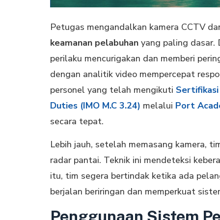
Petugas mengandalkan kamera CCTV dan 
keamanan pelabuhan
yang paling dasar. 
perilaku mencurigakan dan memberi pering
dengan analitik video mempercepat respo
personel yang telah mengikuti
Sertifikas
Duties (IMO M.C 3.24)
melalui
Port Aca
secara tepat.
Lebih jauh, setelah memasang kamera, t
radar pantai. Teknik ini mendeteksi keb
itu, tim segera bertindak ketika ada pela
berjalan beriringan dan memperkuat sist
Penggunaan Sistem Pe