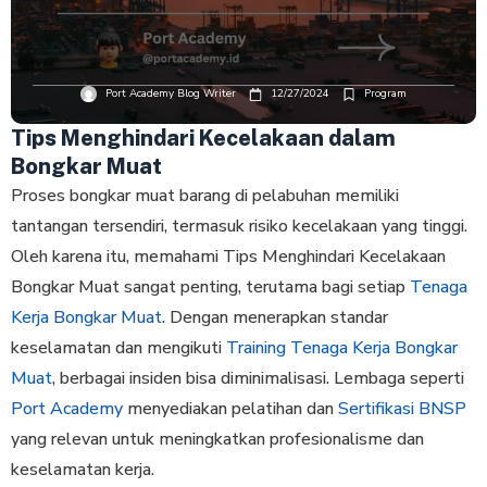
Port Academy Blog Writer
12/27/2024
Program
Tips Menghindari Kecelakaan dalam
Bongkar Muat
Proses bongkar muat barang di pelabuhan memiliki
tantangan tersendiri, termasuk risiko kecelakaan yang tinggi.
Oleh karena itu, memahami Tips Menghindari Kecelakaan
Bongkar Muat sangat penting, terutama bagi setiap
Tenaga
Kerja Bongkar Muat
. Dengan menerapkan standar
keselamatan dan mengikuti
Training Tenaga Kerja Bongkar
Muat
, berbagai insiden bisa diminimalisasi. Lembaga seperti
Port Academy
menyediakan pelatihan dan
Sertifikasi BNSP
yang relevan untuk meningkatkan profesionalisme dan
keselamatan kerja.