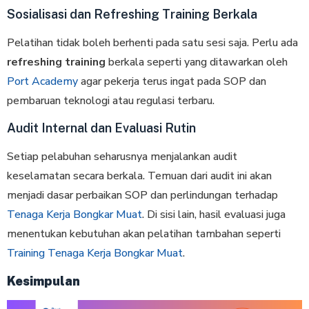
Sosialisasi dan Refreshing Training Berkala
Pelatihan tidak boleh berhenti pada satu sesi saja. Perlu ada
refreshing training
berkala seperti yang ditawarkan oleh
Port Academy
agar pekerja terus ingat pada SOP dan
pembaruan teknologi atau regulasi terbaru.
Audit Internal dan Evaluasi Rutin
Setiap pelabuhan seharusnya menjalankan audit
keselamatan secara berkala. Temuan dari audit ini akan
menjadi dasar perbaikan SOP dan perlindungan terhadap
Tenaga Kerja Bongkar Muat
. Di sisi lain, hasil evaluasi juga
menentukan kebutuhan akan pelatihan tambahan seperti
Training Tenaga Kerja Bongkar Muat
.
Kesimpulan