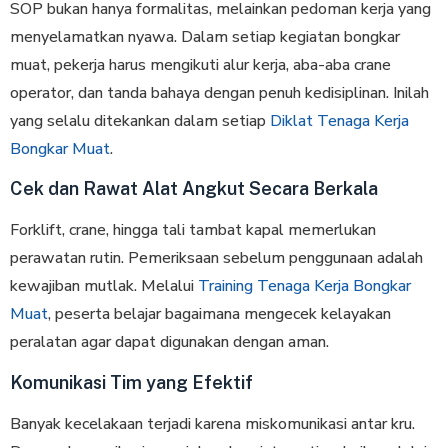
SOP bukan hanya formalitas, melainkan pedoman kerja yang
menyelamatkan nyawa. Dalam setiap kegiatan bongkar
muat, pekerja harus mengikuti alur kerja, aba-aba crane
operator, dan tanda bahaya dengan penuh kedisiplinan. Inilah
yang selalu ditekankan dalam setiap
Diklat Tenaga Kerja
Bongkar Muat
.
Cek dan Rawat Alat Angkut Secara Berkala
Forklift, crane, hingga tali tambat kapal memerlukan
perawatan rutin. Pemeriksaan sebelum penggunaan adalah
kewajiban mutlak. Melalui
Training Tenaga Kerja Bongkar
Muat
, peserta belajar bagaimana mengecek kelayakan
peralatan agar dapat digunakan dengan aman.
Komunikasi Tim yang Efektif
Banyak kecelakaan terjadi karena miskomunikasi antar kru.