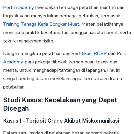
Port Academy
merupakan lembaga pelatihan maritim dan
logistik yang menyediakan berbagai pelatihan, termasuk
Training Tenaga Kerja Bongkar Muat
. Materi pelatihannya
mencakup praktik keselamatan, penggunaan alat berat, serta
teknik manajemen risiko.
Dengan mengikuti pelatihan dan
Sertifikasi BNSP
dari
Port
Academy
, para pekerja dibekali kemampuan teknis dan
mental untuk menghadapi tantangan di lapangan. Hal ini
sangat penting dalam menekan angka kecelakaan di area
pelabuhan.
Studi Kasus: Kecelakaan yang Dapat
Dicegah
Kasus 1 – Terjepit Crane Akibat Miskomunikasi
Dalam satu insiden di pelabuhan besar, seorang pekerja