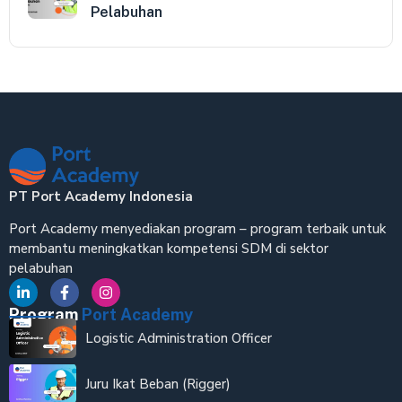
Pelabuhan
PT Port Academy Indonesia
Port Academy menyediakan program – program terbaik untuk
membantu meningkatkan kompetensi SDM di sektor
pelabuhan
Program
Port Academy
Logistic Administration Officer
Juru Ikat Beban (Rigger)