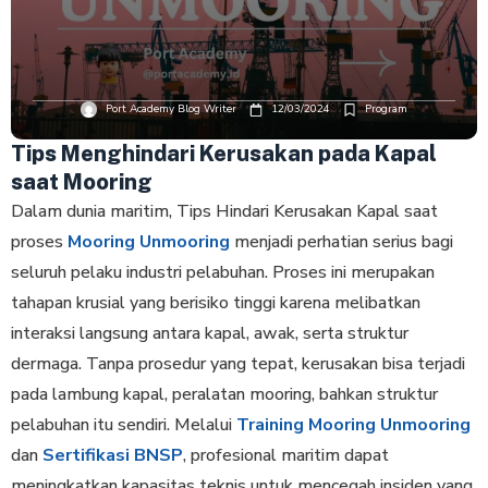
Port Academy Blog Writer
12/03/2024
Program
Tips Menghindari Kerusakan pada Kapal
saat Mooring
Dalam dunia maritim, Tips Hindari Kerusakan Kapal saat
proses
Mooring Unmooring
menjadi perhatian serius bagi
seluruh pelaku industri pelabuhan. Proses ini merupakan
tahapan krusial yang berisiko tinggi karena melibatkan
interaksi langsung antara kapal, awak, serta struktur
dermaga. Tanpa prosedur yang tepat, kerusakan bisa terjadi
pada lambung kapal, peralatan mooring, bahkan struktur
pelabuhan itu sendiri. Melalui
Training Mooring Unmooring
dan
Sertifikasi BNSP
, profesional maritim dapat
meningkatkan kapasitas teknis untuk mencegah insiden yang