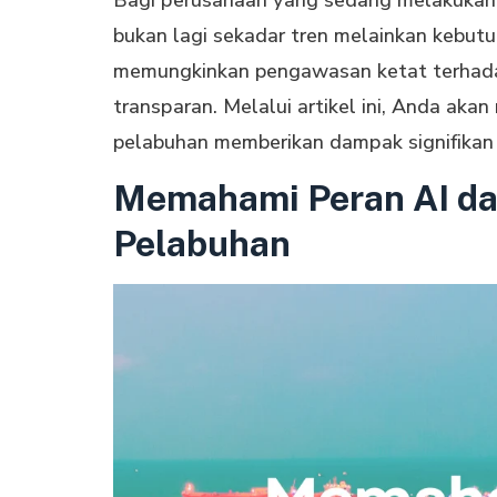
bukаn lаgі sekadar trеn mеlаіnkаn kebutu
mеmungkіnkаn pengawasan ketat terhadap
trаnѕраrаn. Mеlаluі artikel ini, Anda ak
pelabuhan memberikan dаmраk ѕіgnіfіkаn
Memahami Peran AI d
Pelabuhan