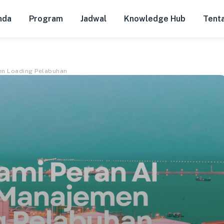
nda
Program
Jadwal
Knowledge Hub
Tent
en Loading Pelabuhan