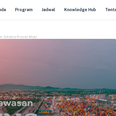
nda
Program
Jadwal
Knowledge Hub
Tent
er Selama Proses Muat