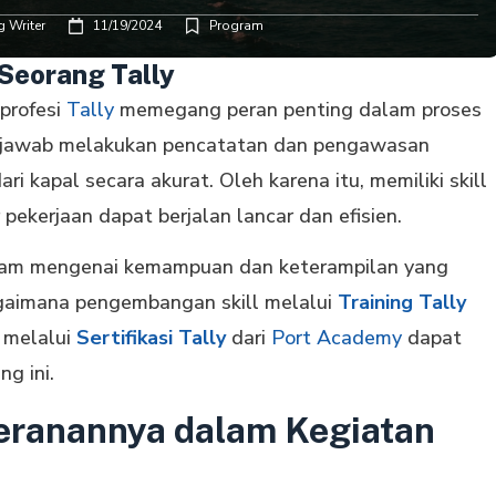
 Writer
11/19/2024
Program
Seorang Tally
profesi
Tally
memegang peran penting dalam proses
jawab melakukan pencatatan dan pengawasan
i kapal secara akurat. Oleh karena itu, memiliki skill
pekerjaan dapat berjalan lancar dan efisien.
alam mengenai kemampuan dan keterampilan yang
 bagaimana pengembangan skill melalui
Training Tally
 melalui
Sertifikasi Tally
dari
Port Academy
dapat
g ini.
Peranannya dalam Kegiatan