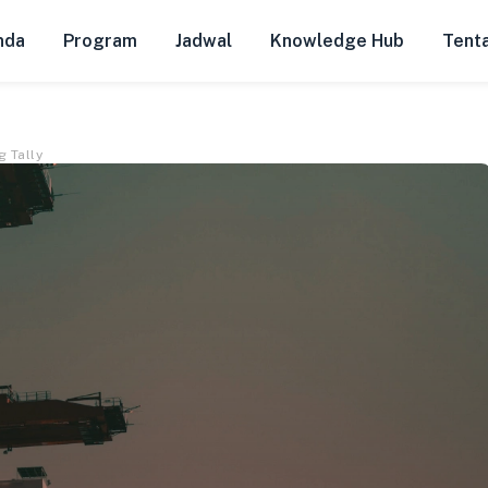
nda
Program
Jadwal
Knowledge Hub
Tent
 Tally